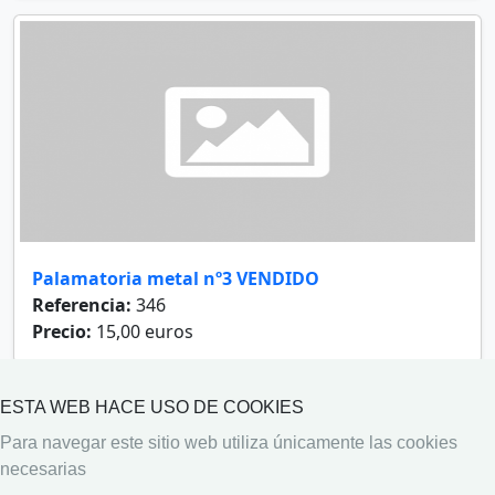
Palamatoria metal nº3 VENDIDO
Referencia:
346
Precio:
15,00 euros
ESTA WEB HACE USO DE COOKIES
‹
1
2
3
4
...
494
495
›
Para navegar este sitio web utiliza únicamente las cookies
necesarias
Copyright © 2026 Mil Antigüedades
Privacidad
·
Arriba