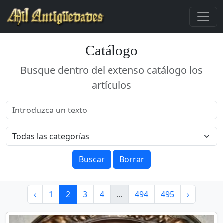
Catálogo
Busque dentro del extenso catálogo los
artículos
Buscar
Borrar
‹
1
2
3
4
...
494
495
›