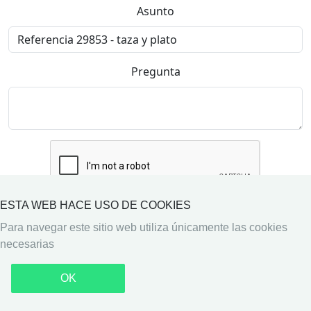
Asunto
Pregunta
ESTA WEB HACE USO DE COOKIES
Enviar
Para navegar este sitio web utiliza únicamente las cookies
necesarias
Copyright © 2026 Mil Antigüedades
Privacidad
·
Arriba
Términos y condiciones
OK